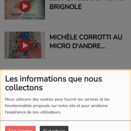
BRIGNOLE
MICHÈLE CORROTTI AU
MICRO D'ANDRE
CASABIANCA
PRÉSENTE SON 6EME
OUVRAGE « PIAZZA
INVITÉS DE RCI, DANIEL
Les informations que nous
PORTA »
DELORME, COMÉDIEN,
collectons
ET ANNE-LISE HERERA,
Nous utilisons des cookies pour fournir les services et les
MUSICIENNE, À
fonctionnalités proposés sur notre site et pour améliorer
L’OCCASION DE LA
l'expérience de nos utilisateurs.
UN VELO UNE VIE ASS
PRÉSENTATION DE LA
ADRIEN LIPPINI
PIÈCE : « TOUS LES
Tout accepter
Tout refuser