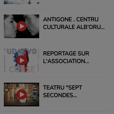
BRIGNOLE
ANTIGONE . CENTRU
CULTURALE ALB’ORU
25.02.2023 À PARTIR
DE 18 H 00
REPORTAGE SUR
L'ASSOCIATION
UDACVG DE CORSE
TEATRU "SEPT
SECONDES
D’ÉTERNITÉ" VENDREDI
17 FÉVRIER - 20H30