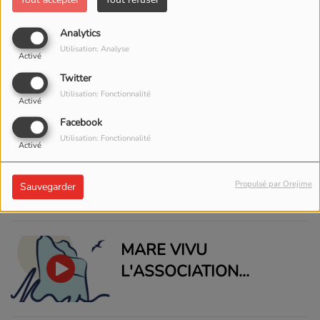
MOTS QUI ME
Analytics
VIENDRONT »
Utilisation: Analyse
CINE DONNE A MON
Activé
SEUL DESIR
Twitter
Utilisation: Fonctionnalité
Activé
Facebook
Utilisation: Fonctionnalité
Activé
BD BASTIA
Propulsé par Orejime
Sauvegarder
MARE VIVU
L'ASSOCIATION
D'ÉCOVOLONTARIAT
BASÉE EN CORSE,