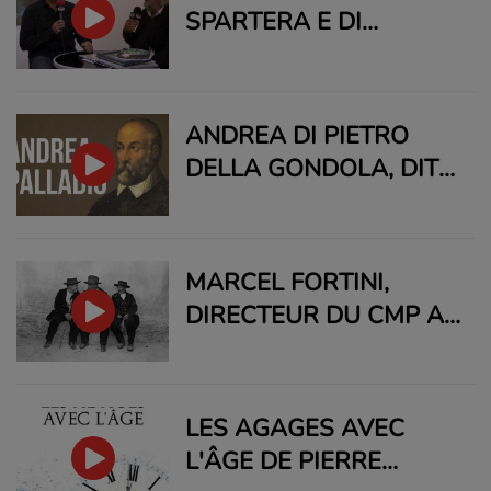
MICHELLE CORROTTI,
SPARTERA E DI
PRÉSIDENTE D'ARTE
CULTURA UNE
MARE, NOUS
ÉMISSION D'ANDRE
PRÉSENTE LA
CASABIANCA
ANDREA DI PIETRO
MANIFESTATION
DELLA GONDOLA, DIT
ANDREA PALLADIO, UN
ARCHITECTE DE LA
RENAISSANCE
MARCEL FORTINI,
ITALIENNE.
DIRECTEUR DU CMP AU
MICRO D’ANDRÉ
CASABIANCA POUR
RCI.
LES AGAGES AVEC
L'ÂGE DE PIERRE