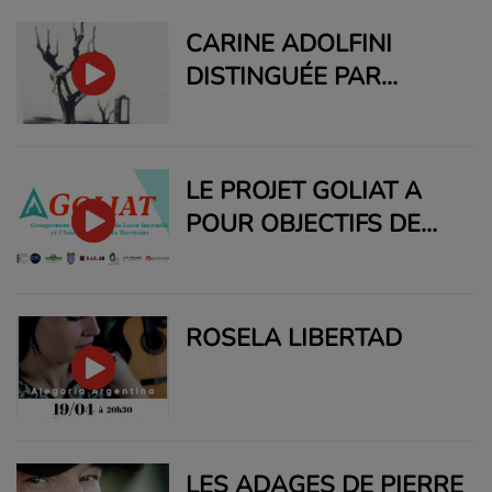
MAI A 21H
CARINE ADOLFINI
DISTINGUÉE PAR
L'ACADÉMIE DES
FLORAUX DE
TOULOUSE
LE PROJET GOLIAT A
POUR OBJECTIFS DE
DÉVELOPPER DES
OUTILS POUR LA LUTTE
INCENDIE ET
ROSELA LIBERTAD
L'AMÉNAGEMENT DU
TERRITOIRE.
LES ADAGES DE PIERRE