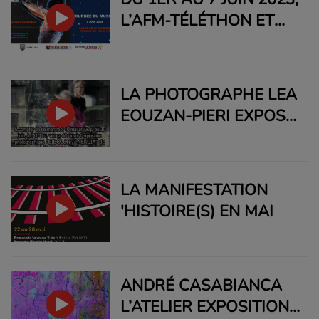
L’AFM-TÉLÉTHON ET
L’INSTITUT DE
MYOLOGIE LANCENT LA
PREMIÈRE SEMAINE DU
LA PHOTOGRAPHE LEA
MUSCLE.
EOUZAN-PIERI EXPOSE
JUSQU'AU 30 JUIN AU
CENTRE CULTUREL
L’ALB’ORU À BASTIA. «
LA MANIFESTATION
EIDÕLON // NEKUIA »,
'HISTOIRE(S) EN MAI
INVITE LE PUBLIC À
RETROUVER SON
HISTOIRE, À CRÉER
ANDRÉ CASABIANCA
SON PROPRE RÉCIT.
L’ATELIER EXPOSITION