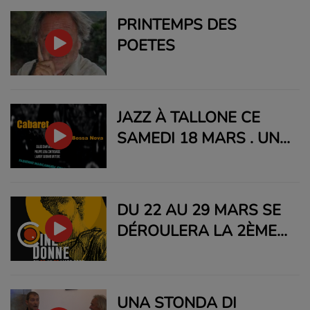
PRINTEMPS DES
POETES
JAZZ À TALLONE CE
SAMEDI 18 MARS . UNE
SOIREE CABARET JAZZ
/BOSSA NOVA AVEC
FABIENNE
DU 22 AU 29 MARS SE
MARCANGELI
DÉROULERA LA 2ÈME
ÉDITION DE CINE
DONNE, FESTIVAL DU
FILM DE FEMMES.
UNA STONDA DI