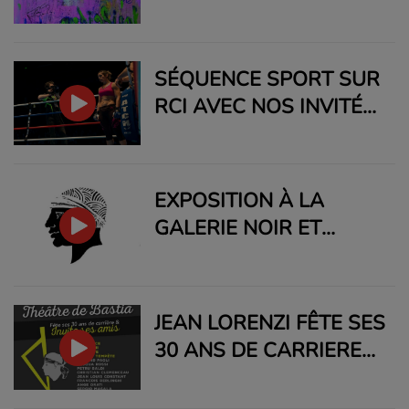
DU LUNDI 8 MAI AU
MERCREDI 31 MAI 2023
SÉQUENCE SPORT SUR
RCI AVEC NOS INVITÉS
LA FIGHTEUSE MMA
MARIA CASANOVA ET
SON ENTRAINEUR ET
EXPOSITION À LA
RESPONSABLE DU
GALERIE NOIR ET
CLUB MMA KTP SCOLA,
BLANC À BASTIA
FRED BOIGEOL
JUSQU'AU 27 MAI.
JEAN LORENZI FÊTE SES
30 ANS DE CARRIERE
AU THEÂTRE DE
BASTIA MERCREDI 03