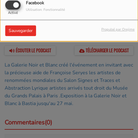
Facebook
Utilisation: Fonctionnalité
Activé
05 MAI 2023 -
1199
Propulsé par Orejime
Sauvegarder
VUES
ÉCOUTER LE PODCAST
TÉLÉCHARGER LE PODCAST
La Galerie Noir et Blanc créé l'événement en invitant avec
la précieuse aide de Françoise Seryes les artistes de
renommées mondiales du Salon Signes et Traces et
Abstraction Lyrique artistes arrivés tout droit du Musée
du Grands Palais à Paris .Exposition à la Galerie Noir et
Blanc à Bastia jusqu'au 27 mai.
Commentaires(0)