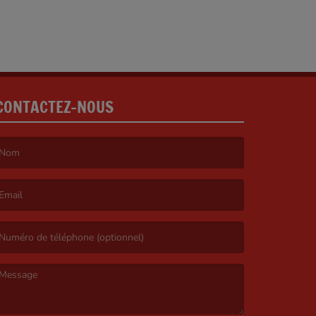
CONTACTEZ-NOUS
e nom est obligatoire. )
’email est obligatoire. )