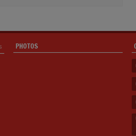
PHOTOS
S
(L
(L