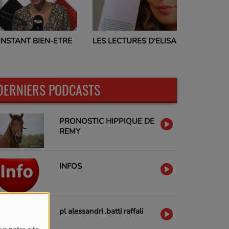
PROGRAMMES TV
LES LECTURES D'ELISA
17H00
DERNIERS PODCASTS
PRONOSTIC HIPPIQUE DE
REMY
INFOS
pl alessandri .batti raffali