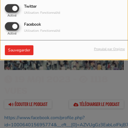
Twitter
Utilisation: Fonctionnalité
Activé
Facebook
Utilisation: Fonctionnalité
Activé
Propulsé par Orejime
Sauvegarder
19 MAI 2023 -
1118
VUES
ÉCOUTER LE PODCAST
TÉLÉCHARGER LE PODCAST
https://www.facebook.com/profile.php?
id=100064015695774&__cft__[0]=AZVUgGz3EabLoIF