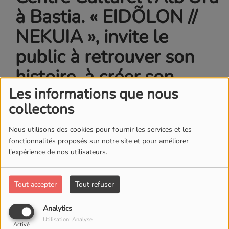
à Bastia. « EIDÕLON //
NEKUIA », invite le
public à retrouver son
histoire, à créer son
propre récit.
Les informations que nous
collectons
Nous utilisons des cookies pour fournir les services et les
fonctionnalités proposés sur notre site et pour améliorer
l'expérience de nos utilisateurs.
Tout accepter
Tout refuser
Analytics
Utilisation: Analyse
Activé