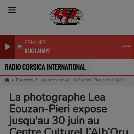
FEMMES
JLUC LAHAYE
RADIO CORSICA INTERNATIONAL
Podcasts
La photographe Lea Eouzan-Pieri expose jusqu'au 30 juin au Centre Culturel l’Alb’Oru à Bastia. « EIDÕLON // NEKUIA », invite le public à retrouver son histoire, à créer son propre récit.
La photographe Lea
Eouzan-Pieri expose
jusqu'au 30 juin au
Centre Culturel l’Alb’Oru