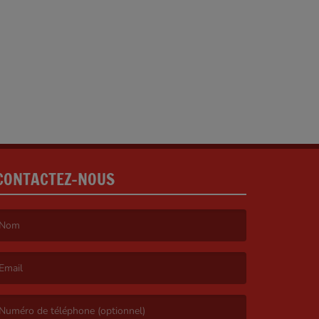
CONTACTEZ-NOUS
e nom est obligatoire. )
’email est obligatoire. )