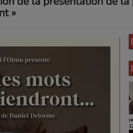
ion de la présentation de la 
nt »
L
HOROSCOPE 9H00 ET
P
12H00