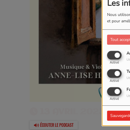
Les in
Nous utilison
et pour améli
Tout accep
A
Ut
Activé
T
Ut
Activé
F
Ut
Activé
13 AVRIL 2023 -
1
Sauvegard
ÉCOUTER LE PODCAST