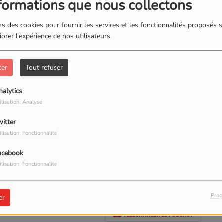
formations que nous collectons
s des cookies pour fournir les services et les fonctionnalités proposés s
orer l'expérience de nos utilisateurs.
ter
Tout refuser
nalytics
ilisation: Analyse
witter
ilisation: Fonctionnalité
acebook
ilisation: Fonctionnalité
016 VUES
Prop
er
TÉLÉCHARGER LE PODCAST