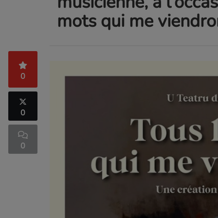
musicienne, à l’occas
mots qui me viendro
0
0
0