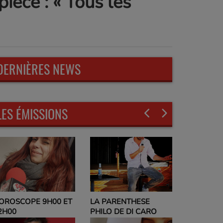
pièce : « Tous les
DERNIÈRES NEWS
LES ÉMISSIONS
A PARENTHESE
EVELYNE ADAM
HILO DE DI CARO
PARLEZ-MOI DE VOUS
ET NO POLITIC