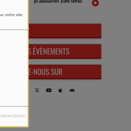
pl alessandri .batti raffali
ur notre site
PARTICIPEZ
PROCHAINS ÉVÈNEMENTS
RETROUVEZ-NOUS SUR
ulsé par Orejime