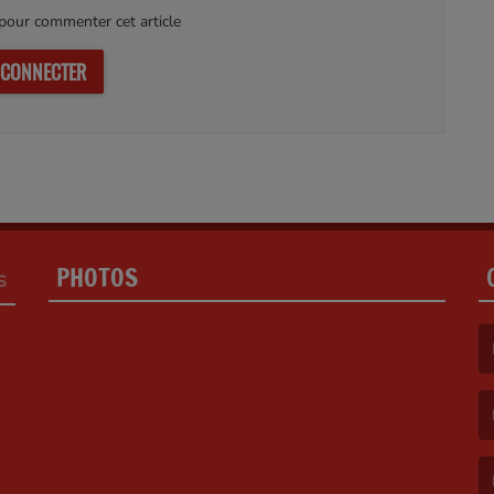
our commenter cet article
 CONNECTER
PHOTOS
S
(L
(L