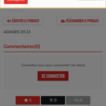
16 AVRIL 2023 -
1657
VUES
ÉCOUTER LE PODCAST
TÉLÉCHARGER LE PODCAST
ADAGES 20.21
Commentaires(0)
Connectez-vous pour commenter cet article
SE CONNECTER
0
0
0