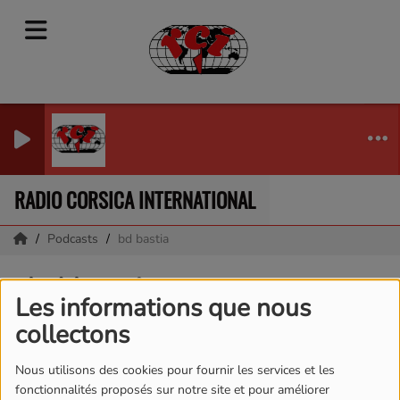
MICH
RADIO CORSICA INTERNATIONAL
Podcasts
bd bastia
bd bastia
Les informations que nous
collectons
Nous utilisons des cookies pour fournir les services et les
fonctionnalités proposés sur notre site et pour améliorer