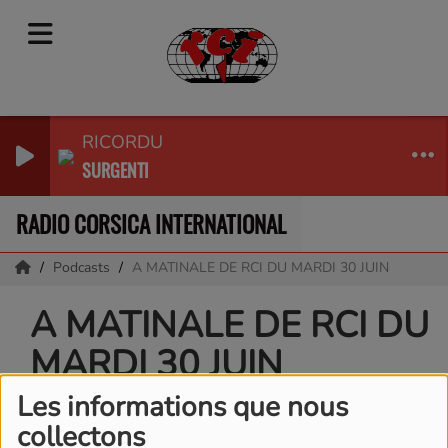
RICORDU
SURGENTI
RADIO CORSICA INTERNATIONAL
Podcasts
A MATINALE DE RCI DU MARDI 30 JUIN
A MATINALE DE RCI DU
MARDI 30 JUIN
Les informations que nous
collectons