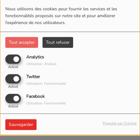
Nous utilisons des cookies pour fournir les services et les
fonctionnalités proposés sur notre site et pour améliorer
l'expérience de nos utilisateurs.
Tout accepter
Tout refuser
Analytics
Utilisation: Analyse
Activé
Twitter
Utilisation: Fonctionnalité
Activé
Facebook
30 JUIN 2026 -
4951
Utilisation: Fonctionnalité
Activé
VUES
Propulsé par Orejime
Sauvegarder
ÉCOUTER LE PODCAST
TÉLÉCHARGER LE PODCAST