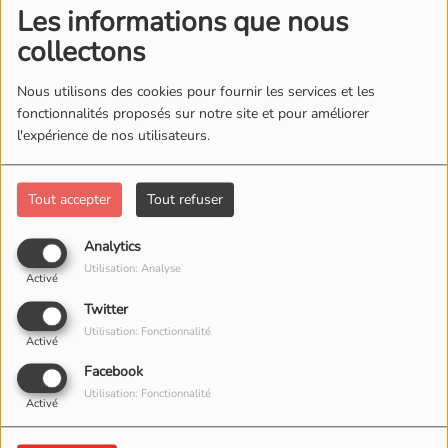
Les informations que nous
collectons
Nous utilisons des cookies pour fournir les services et les
fonctionnalités proposés sur notre site et pour améliorer
l'expérience de nos utilisateurs.
Tout accepter
Tout refuser
Analytics
21 AVRIL 2026
Utilisation: Analyse
Activé
Twitter
Utilisation: Fonctionnalité
Activé
Facebook
Utilisation: Fonctionnalité
Activé