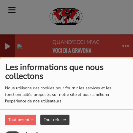
QUAND'ECCI M'ACCURDARANI
VOCI DI A GRAVONA
RADIO CORSICA INTERNATIONAL
Les informations que nous
collectons
Photos
RSS
Nous utilisons des cookies pour fournir les services et les
Photos
fonctionnalités proposés sur notre site et pour améliorer
l'expérience de nos utilisateurs.
Tout accepter
Tout refuser