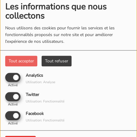
Les informations que nous
collectons
Nous utilisons des cookies pour fournir les services et les
fonctionnalités proposés sur notre site et pour améliorer
l'expérience de nos utilisateurs.
Tout accepter
Tout refuser
Analytics
30 AVRIL 2026
Utilisation: Analyse
Activé
Twitter
Utilisation: Fonctionnalité
Activé
Facebook
Utilisation: Fonctionnalité
Activé