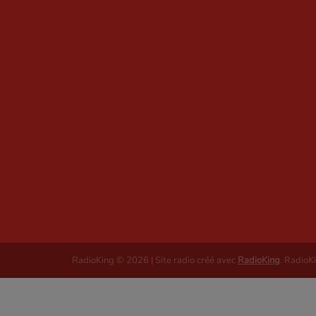
RadioKing © 2026 | Site radio créé avec
RadioKing
. RadioK