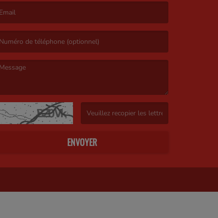
’email est obligatoire. )
e message est obligatoire. )
(Captcha invalide. )
ENVOYER