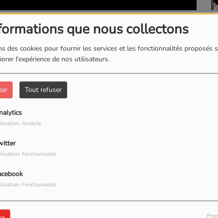
L'INSTANT BIEN-ETRE
formations que nous collectons
s des cookies pour fournir les services et les fonctionnalités proposés s
orer l'expérience de nos utilisateurs.
ter
Tout refuser
nalytics
ilisation: Analyse
witter
ilisation: Fonctionnalité
acebook
ilisation: Fonctionnalité
Prop
er