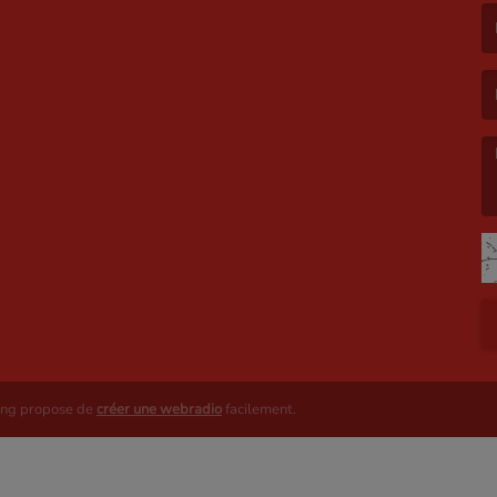
(L
(L
ing propose de
créer une webradio
facilement.