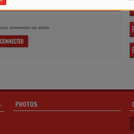
our commenter cet article
 CONNECTER
PHOTOS
S
(L