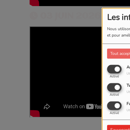
03 JUIN 2026
Les in
Nous utilison
et pour améli
Tout accep
A
Ut
Activé
T
Ut
Activé
F
Ut
Activé
Sauvegard