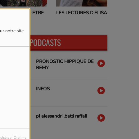
PROGRAMMES TV
LES LECTURES D'ELISA
17H00
ur notre site
DERNIERS PODCASTS
PRONOSTIC HIPPIQUE DE
REMY
INFOS
pl alessandri .batti raffali
ulsé par Orejime