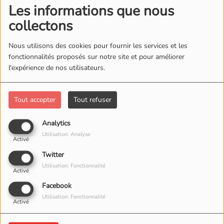
Les informations que nous
collectons
Nous utilisons des cookies pour fournir les services et les
fonctionnalités proposés sur notre site et pour améliorer
l'expérience de nos utilisateurs.
Tout accepter
Tout refuser
Analytics
06 MAI 2026
Utilisation: Analyse
Activé
Twitter
Utilisation: Fonctionnalité
Activé
Facebook
Utilisation: Fonctionnalité
Activé