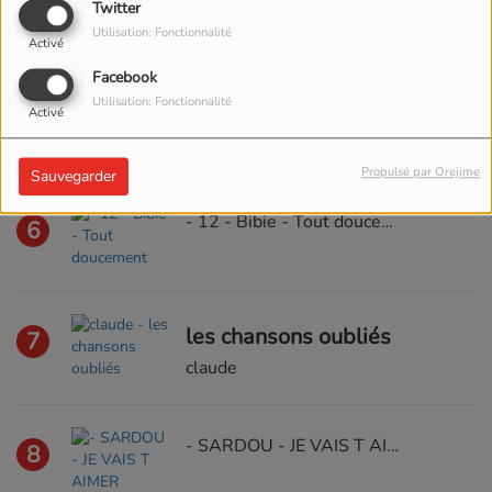
Twitter
Utilisation: Fonctionnalité
Activé
- LES INVITES DE RCI CASSANDRA SAMPIERI
Facebook
5
Utilisation: Fonctionnalité
Activé
Propulsé par Orejime
Sauvegarder
- 12 - Bibie - Tout doucement
6
les chansons oubliés
7
claude
- SARDOU - JE VAIS T AIMER
8