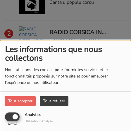
Canta u populu corsu
RADIO CORSICA INTERNATIONAL
2
RADIO CORSICA INTERNATIONAL
Les informations que nous
collectons
Nous utilisons des cookies pour fournir les services et les
fonctionnalités proposés sur notre site et pour améliorer
Elle a les yeux revolver
3
l'expérience de nos utilisateurs.
Marc Lavoine
Tout accepter
Tout refuser
- U to fratellu
4
Analytics
Utilisation: Analyse
Activé