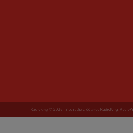
RadioKing © 2026 | Site radio créé avec
RadioKing
. RadioK