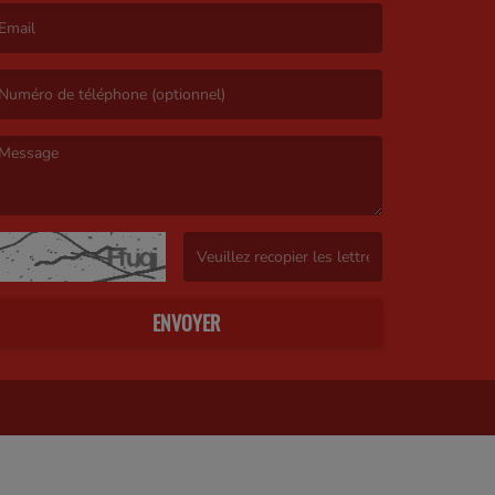
’email est obligatoire. )
e message est obligatoire. )
(Captcha invalide. )
ENVOYER