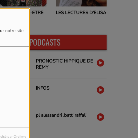
PROGRAMMES TV
LES LECTURES D'ELISA
17H00
ur notre site
DERNIERS PODCASTS
PRONOSTIC HIPPIQUE DE
REMY
INFOS
pl alessandri .batti raffali
ulsé par Orejime