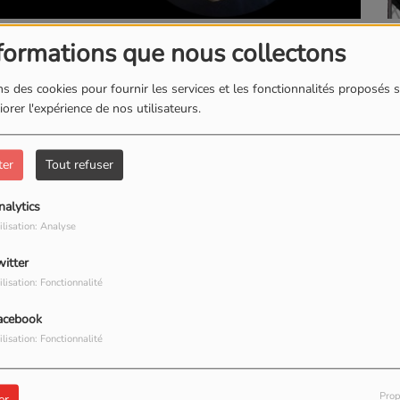
L'INSTANT BIEN-ETRE
713 VUES
formations que nous collectons
TÉLÉCHARGER LE PODCAST
s des cookies pour fournir les services et les fonctionnalités proposés s
orer l'expérience de nos utilisateurs.
ter
Tout refuser
nalytics
ilisation: Analyse
our commenter cet article
witter
ilisation: Fonctionnalité
 CONNECTER
acebook
ilisation: Fonctionnalité
Prop
er