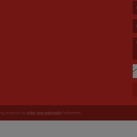
(L
(L
ing propose de
créer une webradio
facilement.