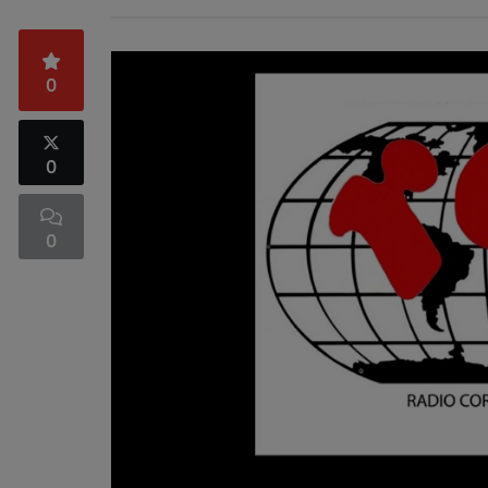
0
0
0