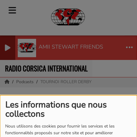
AMII STEWART FRIENDS
RADIO CORSICA INTERNATIONAL
Podcasts
TOURNOI ROLLER DERBY
TOURNOI ROLLER
Les informations que nous
DERBY
collectons
Nous utilisons des cookies pour fournir les services et les
fonctionnalités proposés sur notre site et pour améliorer