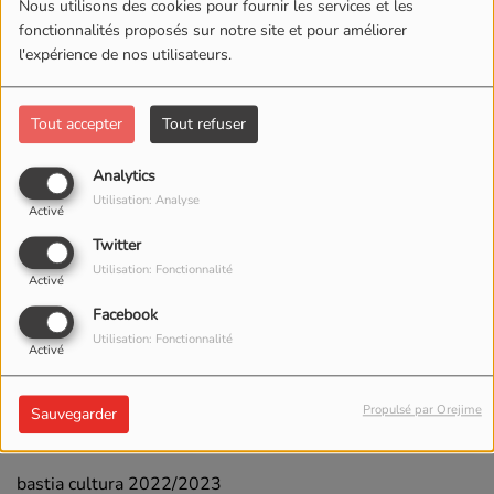
Nous utilisons des cookies pour fournir les services et les
fonctionnalités proposés sur notre site et pour améliorer
l'expérience de nos utilisateurs.
Tout accepter
Tout refuser
Analytics
Utilisation: Analyse
Activé
Twitter
Utilisation: Fonctionnalité
Activé
Facebook
08 SEPTEMBRE 2022 -
Utilisation: Fonctionnalité
Activé
1534 VUES
Propulsé par Orejime
Sauvegarder
ÉCOUTER LE PODCAST
TÉLÉCHARGER LE PODCAST
bastia cultura 2022/2023