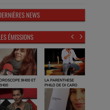
DERNIÈRES NEWS
LES ÉMISSIONS
LA PARENTHESE
EVELYNE
OROSCOPE 9H00 ET
PHILO DE DI CARO
PARLEZ-M
2H00
ET NO PO