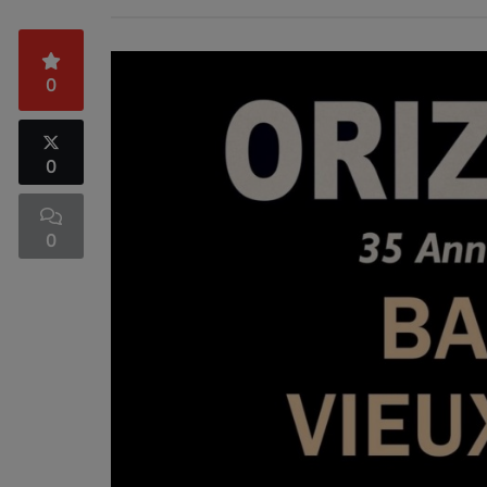
0
0
0