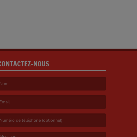
CONTACTEZ-NOUS
e nom est obligatoire. )
’email est obligatoire. )