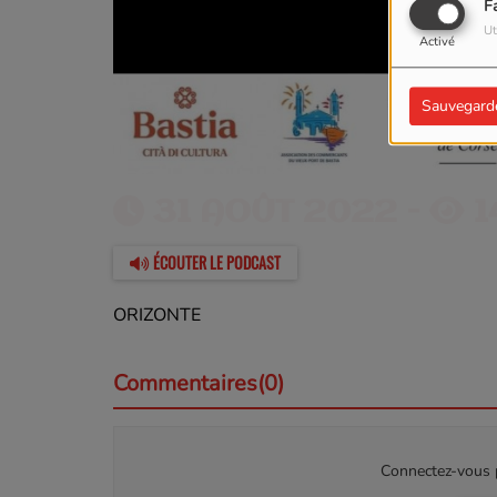
F
Ut
Activé
Sauvegard
31 AOÛT 2022 -
1
ÉCOUTER LE PODCAST
ORIZONTE
Commentaires(0)
Connectez-vous p