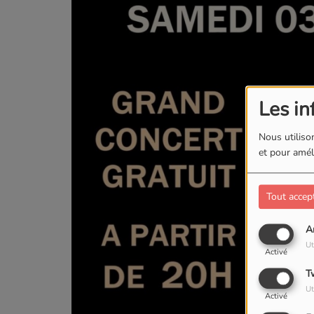
Les in
Nous utilison
et pour améli
Tout accep
A
Ut
Activé
T
Ut
Activé