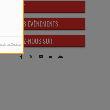
PARTICIPEZ
PROCHAINS ÉVÈNEMENTS
RETROUVEZ-NOUS SUR
ulsé par Orejime