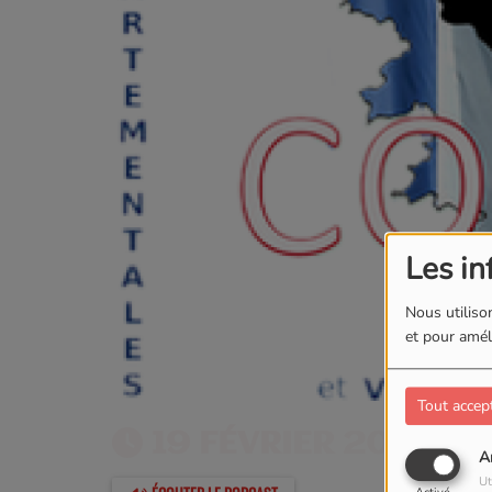
Les in
Nous utilison
et pour améli
Tout accep
19 FÉVRIER 2023 -
A
Ut