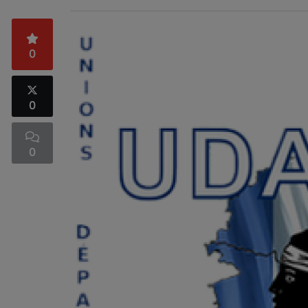
0
0
0