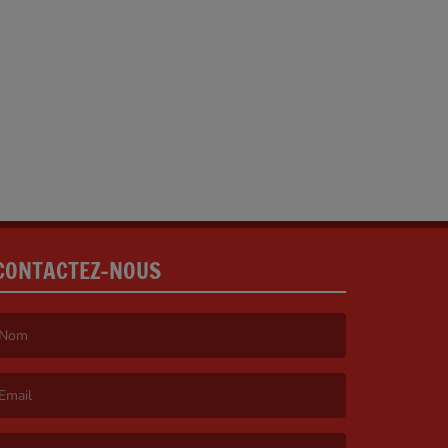
CONTACTEZ-NOUS
e nom est obligatoire. )
’email est obligatoire. )