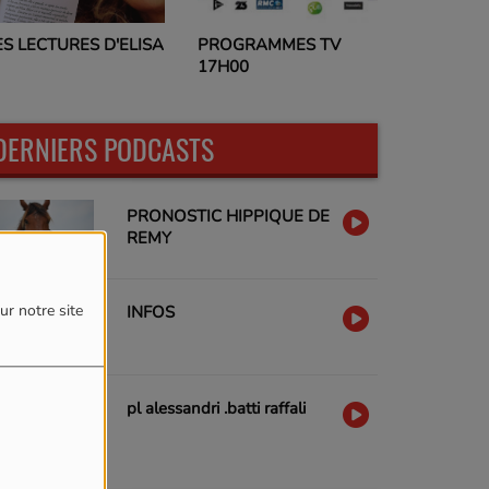
PROGRAMMES TV
ES LECTURES D'ELISA
17H00
DERNIERS PODCASTS
PRONOSTIC HIPPIQUE DE
REMY
ur notre site
INFOS
pl alessandri .batti raffali