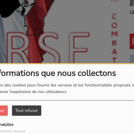
L
L'INSTANT BIEN-ETRE
formations que nous collectons
s des cookies pour fournir les services et les fonctionnalités proposés s
orer l'expérience de nos utilisateurs.
ter
Tout refuser
1115 VUES
nalytics
ilisation: Analyse