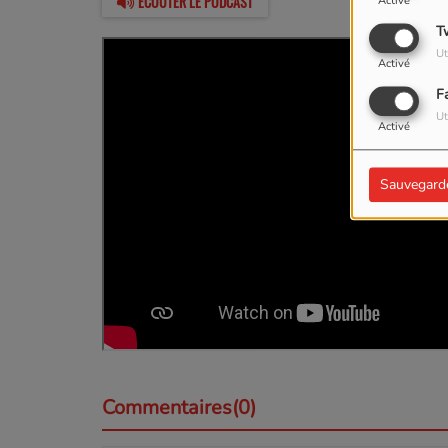
ÉCOUTER LE PODCAST
Activé
T
Ut
Activé
F
Ut
Activé
Sauvegard
Commentaires(0)