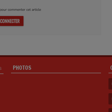
our commenter cet article
 CONNECTER
PHOTOS
S
(L
(L