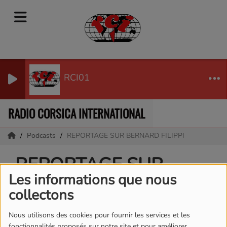
RCI01
RADIO CORSICA INTERNATIONAL
Podcasts
REPORTAGE SUR BERNARD FILIPPI
REPORTAGE SUR
Les informations que nous
BERNARD FILIPPI
collectons
Nous utilisons des cookies pour fournir les services et les
fonctionnalités proposés sur notre site et pour améliorer