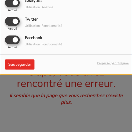
40
Analytics
Utilisation: Analyse
Activé
Twitter
Utilisation: Fonctionnalité
Activé
Facebook
Utilisation: Fonctionnalité
Activé
Propulsé par Orejime
Sauvegarder
Oups, vous avez
rencontré une erreur.
Il semble que la page que vous recherchez n’existe
plus.