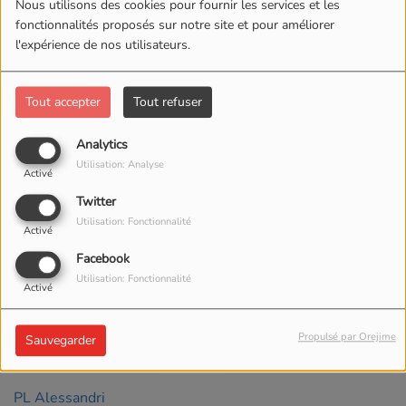
Nous utilisons des cookies pour fournir les services et les
fonctionnalités proposés sur notre site et pour améliorer
l'expérience de nos utilisateurs.
Tout accepter
Tout refuser
Analytics
Utilisation: Analyse
Activé
Twitter
Utilisation: Fonctionnalité
Activé
Facebook
07 JUIN 2026 -
1544
Utilisation: Fonctionnalité
Activé
VUES
Propulsé par Orejime
Sauvegarder
ÉCOUTER LE PODCAST
TÉLÉCHARGER LE PODCAST
PL Alessandri