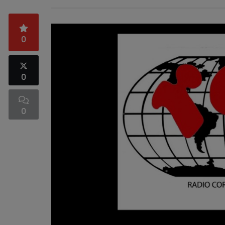
0
0
0