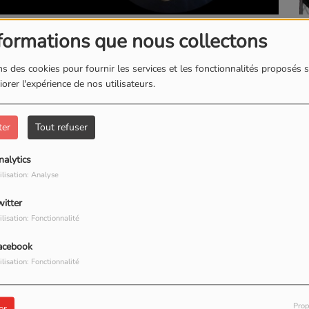
L
1241 VUES
formations que nous collectons
TÉLÉCHARGER LE PODCAST
s des cookies pour fournir les services et les fonctionnalités proposés s
orer l'expérience de nos utilisateurs.
ter
Tout refuser
nalytics
ilisation: Analyse
our commenter cet article
witter
ilisation: Fonctionnalité
 CONNECTER
acebook
ilisation: Fonctionnalité
Prop
er