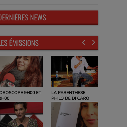
DERNIÈRES NEWS
LES ÉMISSIONS
LA PARENTHESE
EVELYNE
OROSCOPE 9H00 ET
PHILO DE DI CARO
PARLEZ-M
2H00
ET NO PO