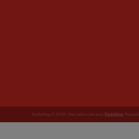
RadioKing © 2026 | Site radio créé avec
RadioKing
. RadioK