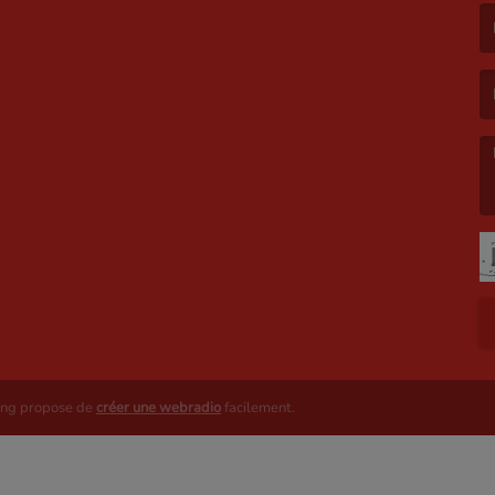
(L
(L
ing propose de
créer une webradio
facilement.