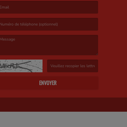
’email est obligatoire. )
e message est obligatoire. )
(Captcha invalide. )
ENVOYER