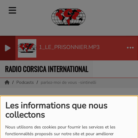
1_LE_PRISONNIER.MP3
RADIO CORSICA INTERNATIONAL
Podcasts
parlez-moi de vous -sintinelli
parlez-moi de vous -
Les informations que nous
sintinelli
collectons
Nous utilisons des cookies pour fournir les services et les
fonctionnalités proposés sur notre site et pour améliorer