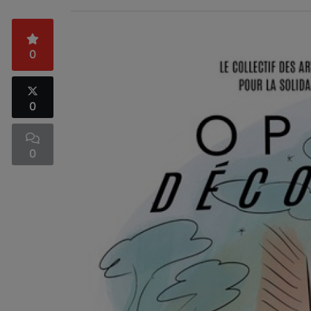
0
0
0