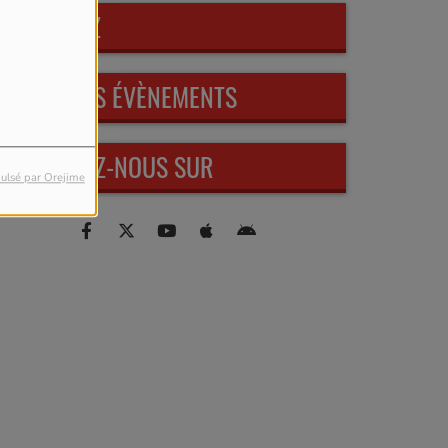
PARTICIPEZ
PROCHAINS ÉVÈNEMENTS
RETROUVEZ-NOUS SUR
ulsé par Orejime