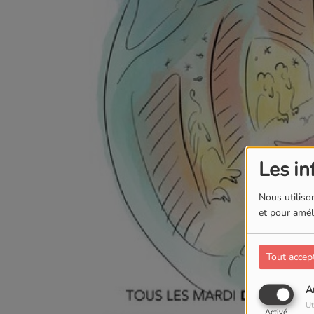
Les in
Nous utilison
et pour améli
Tout accep
A
Ut
Activé