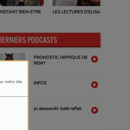
PROGRAMMES TV
LES LECTURES D'ELISA
E
17H00
DERNIERS PODCASTS
PRONOSTIC HIPPIQUE DE
REMY
ur notre site
INFOS
pl alessandri .batti raffali