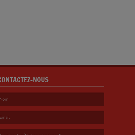
CONTACTEZ-NOUS
e nom est obligatoire. )
’email est obligatoire. )