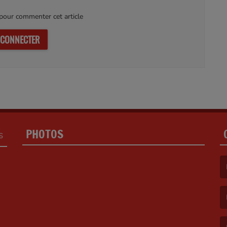
our commenter cet article
 CONNECTER
PHOTOS
S
(L
(L