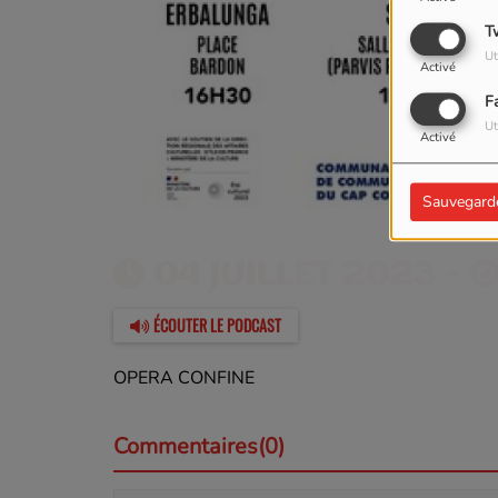
T
Ut
Activé
F
Ut
Activé
Sauvegard
04 JUILLET 2023 -
ÉCOUTER LE PODCAST
OPERA CONFINE
Commentaires(0)