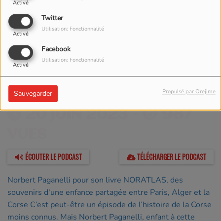
Activé
Twitter
Utilisation: Fonctionnalité
Activé
Facebook
Utilisation: Fonctionnalité
Activé
Propulsé par Orejime
Sauvegarder
20 JUIN 2023 -
987
VUES
ÉCOUTER LE PODCAST
TÉLÉCHARGER LE PODCAST
Norbert Paganelli pour son livre NORATLAS, des
souvenirs d'une enfance partagée entre Paris, Alger et la
Corse C’est peut-être un épisode de l’histoire de la Corse
moins connus. Mais Norbert Paganelli, enfant à cette