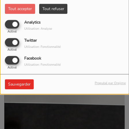
Tout accepter
Tout refuser
Analytics
Utilisation: Analyse
Activé
Twitter
Utilisation: Fonctionnalité
Activé
Facebook
Utilisation: Fonctionnalité
Activé
Propulsé par Orejime
Sauvegarder