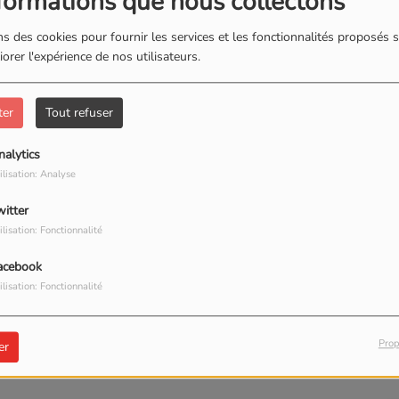
formations que nous collectons
TÉLÉCHARGER LE PODCAST
L
s des cookies pour fournir les services et les fonctionnalités proposés s
orer l'expérience de nos utilisateurs.
ter
Tout refuser
nalytics
ilisation: Analyse
our commenter cet article
witter
 CONNECTER
ilisation: Fonctionnalité
acebook
ilisation: Fonctionnalité
Prop
er