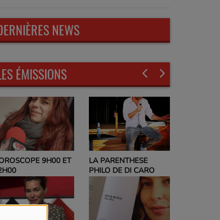
DERNIÈRES NEWS
LES ÉMISSIONS
LA PARENTHESE
EVELYNE
OROSCOPE 9H00 ET
PHILO DE DI CARO
PARLEZ-M
2H00
ET NO PO