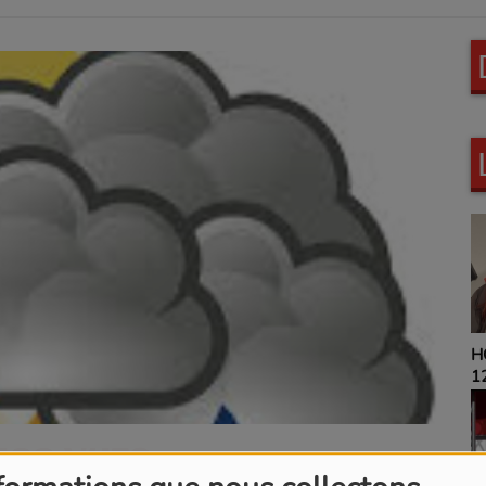
H
1
583 VUES