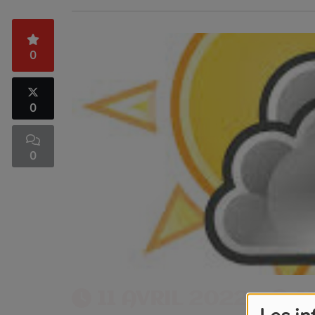
0
0
0
11 AVRIL 2022 -
1