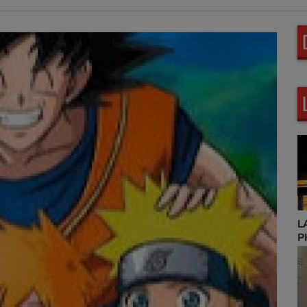
L
HOROSCOPE 9H00 ET
P
12H00