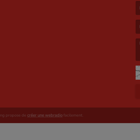
(L
(L
ing propose de
créer une webradio
facilement.