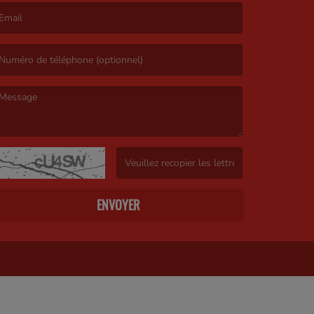
’email est obligatoire. )
e message est obligatoire. )
(Captcha invalide. )
ENVOYER