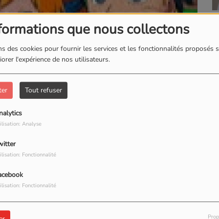
L
L'INSTANT BIEN-ETRE
formations que nous collectons
s des cookies pour fournir les services et les fonctionnalités proposés s
orer l'expérience de nos utilisateurs.
-
1400 VUES
ter
Tout refuser
TÉLÉCHARGER LE PODCAST
nalytics
ilisation: Analyse
witter
ilisation: Fonctionnalité
acebook
ilisation: Fonctionnalité
our commenter cet article
Prop
er