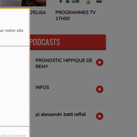
PROGRAMMES TV
ES LECTURES D'ELISA
17H00
ur notre site
DERNIERS PODCASTS
PRONOSTIC HIPPIQUE DE
REMY
INFOS
pl alessandri .batti raffali
ulsé par Orejime