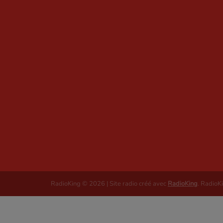
RadioKing © 2026 | Site radio créé avec
RadioKing
. RadioK