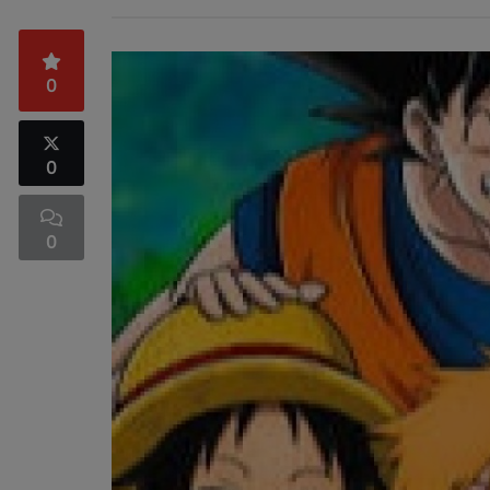
0
0
0