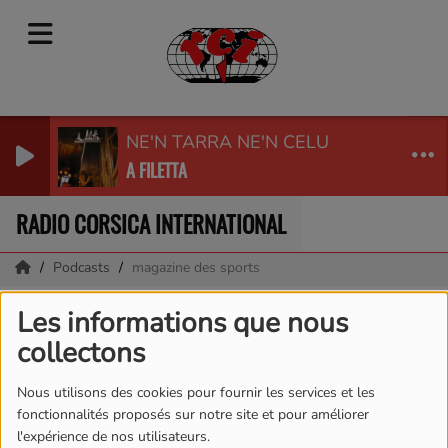
NE'N TARRA NE'N CELU
A FILETTA
RADIO CORSICA INTERNATIONAL
Podcasts
magazine des sports
magazine des sports
Les informations que nous
collectons
Nous utilisons des cookies pour fournir les services et les
fonctionnalités proposés sur notre site et pour améliorer
l'expérience de nos utilisateurs.