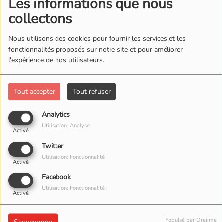
Les informations que nous
collectons
Nous utilisons des cookies pour fournir les services et les
fonctionnalités proposés sur notre site et pour améliorer
l'expérience de nos utilisateurs.
Tout accepter
Tout refuser
Analytics
Utilisation: Analyse
Activé
Twitter
Utilisation: Fonctionnalité
Activé
Facebook
Utilisation: Fonctionnalité
Activé
Propulsé par Orejime
Sauvegarder