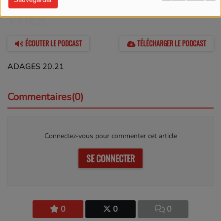
16 AVRIL 2023 -
1658
VUES
ÉCOUTER LE PODCAST
TÉLÉCHARGER LE PODCAST
ADAGES 20.21
Commentaires(0)
Connectez-vous pour commenter cet article
SE CONNECTER
0
0
0