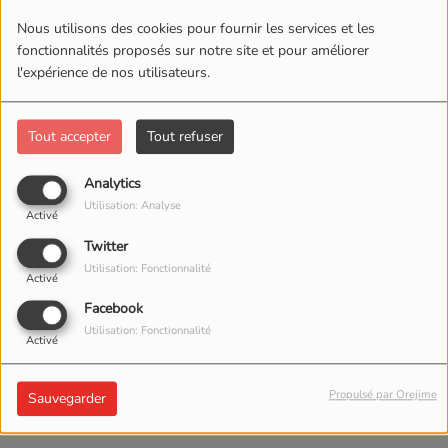
Nous utilisons des cookies pour fournir les services et les
fonctionnalités proposés sur notre site et pour améliorer
l'expérience de nos utilisateurs.
Tout accepter
Tout refuser
Analytics
Utilisation: Analyse
Activé
Twitter
Utilisation: Fonctionnalité
Activé
Facebook
31 MAI 2023 -
1026
Utilisation: Fonctionnalité
Activé
VUES
Propulsé par Orejime
Sauvegarder
ÉCOUTER LE PODCAST
TÉLÉCHARGER LE PODCAST