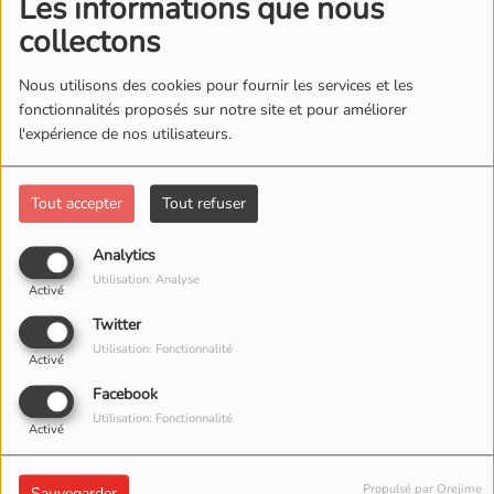
Les informations que nous
collectons
Nous utilisons des cookies pour fournir les services et les
fonctionnalités proposés sur notre site et pour améliorer
l'expérience de nos utilisateurs.
Tout accepter
Tout refuser
Analytics
Utilisation: Analyse
Activé
Twitter
Utilisation: Fonctionnalité
Activé
Facebook
Utilisation: Fonctionnalité
Activé
Propulsé par Orejime
Sauvegarder