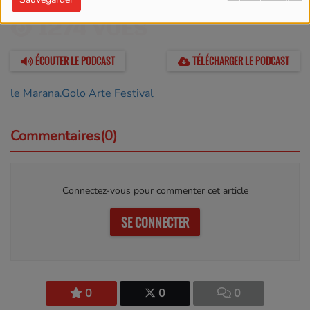
03 SEPTEMBRE 2023 -
1274 VUES
ÉCOUTER LE PODCAST
TÉLÉCHARGER LE PODCAST
le Marana.Golo Arte Festival
Commentaires(0)
Connectez-vous pour commenter cet article
SE CONNECTER
0
0
0