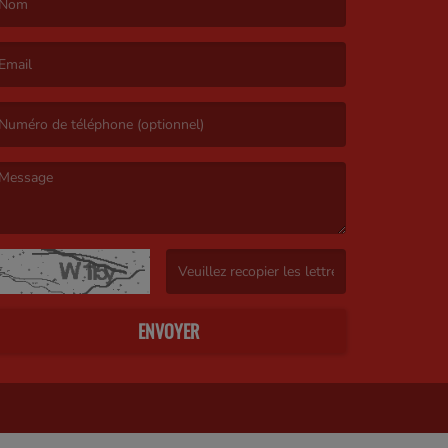
e nom est obligatoire. )
’email est obligatoire. )
e message est obligatoire. )
(Captcha invalide. )
ENVOYER