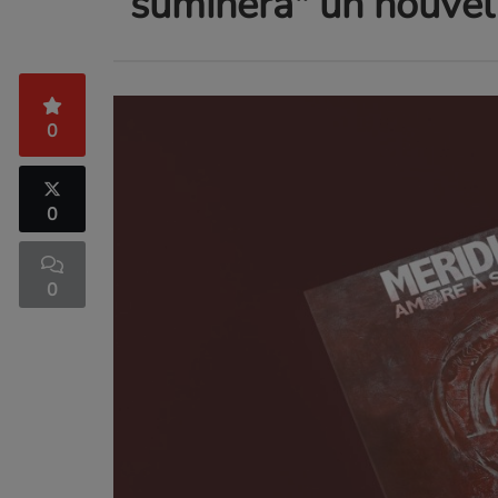
suminera" un nouvel
0
0
0