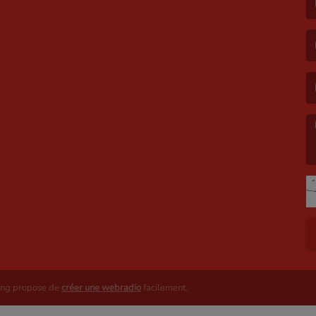
(L
(L
(L
ing propose de
créer une webradio
facilement.