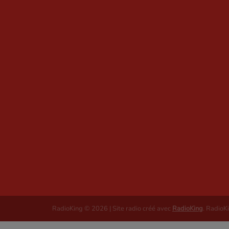
RadioKing © 2026 | Site radio créé avec
RadioKing
. RadioK