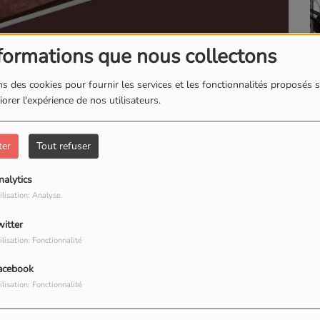
formations que nous collectons
L'INSTANT BI
s des cookies pour fournir les services et les fonctionnalités proposés s
orer l'expérience de nos utilisateurs.
990 VUES
ter
Tout refuser
TÉLÉCHARGER LE PODCAST
nalytics
e avec "Amore à suminera" un nouvel album.
ilisation: Analyse
witter
ilisation: Fonctionnalité
acebook
ilisation: Fonctionnalité
our commenter cet article