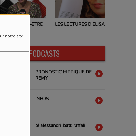
PROGRAMMES TV
LES LECTURES D'ELISA
EN-ETRE
17H00
ur notre site
DERNIERS PODCASTS
PRONOSTIC HIPPIQUE DE
REMY
INFOS
pl alessandri .batti raffali