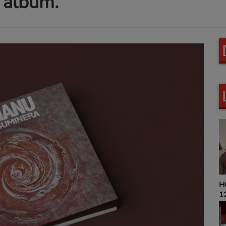
 album.
HOROSCOPE 
12H00