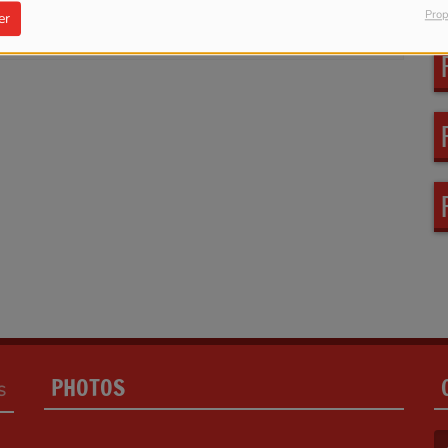
 CONNECTER
Prop
er
PHOTOS
S