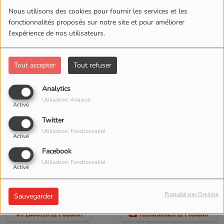
mars.
Nous utilisons des cookies pour fournir les services et les
fonctionnalités proposés sur notre site et pour améliorer
l'expérience de nos utilisateurs.
Tout accepter
Tout refuser
Analytics
Utilisation: Analyse
Activé
Twitter
Utilisation: Fonctionnalité
Activé
Facebook
Utilisation: Fonctionnalité
20 MARS 2022 -
1259
Activé
VUES
Propulsé par Orejime
Sauvegarder
ÉCOUTER LE PODCAST
TÉLÉCHARGER LE PODCAST