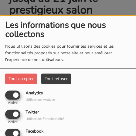
prestigieux salon
parisien des « Réalités
Les informations que nous
Nouvelles ». invité
collectons
d'André Casabianca :
Nous utilisons des cookies pour fournir les services et les
Olivier DI PIZIO, le
fonctionnalités proposés sur notre site et pour améliorer
l'expérience de nos utilisateurs.
président du festival
"Réalités nouvelles"
Tout accepter
Tout refuser
Analytics
Utilisation: Analyse
Activé
Twitter
Utilisation: Fonctionnalité
Activé
Facebook