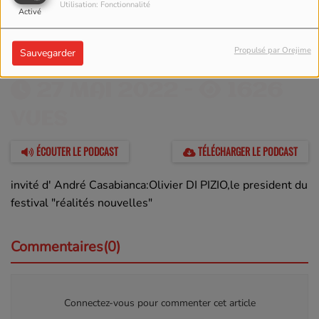
Utilisation: Fonctionnalité
Activé
Propulsé par Orejime
Sauvegarder
27 MAI 2022 -
1626
VUES
ÉCOUTER LE PODCAST
TÉLÉCHARGER LE PODCAST
invité d' André Casabianca:Olivier DI PIZIO,le president du
festival "réalités nouvelles"
Commentaires(0)
Connectez-vous pour commenter cet article