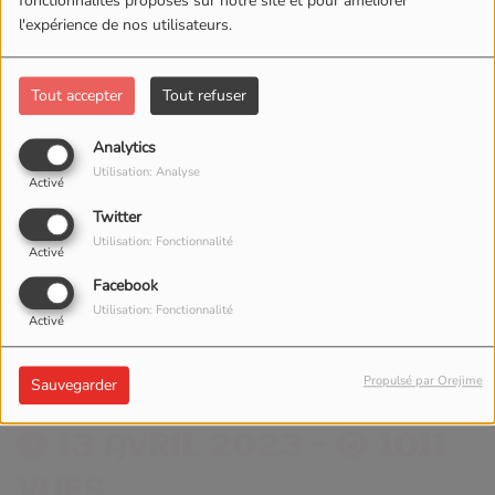
fonctionnalités proposés sur notre site et pour améliorer
l'expérience de nos utilisateurs.
Tout accepter
Tout refuser
Analytics
Utilisation: Analyse
Activé
Twitter
Utilisation: Fonctionnalité
Activé
Facebook
Utilisation: Fonctionnalité
Activé
Propulsé par Orejime
Sauvegarder
13 AVRIL 2023 -
1011
VUES