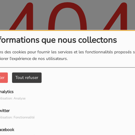
40
formations que nous collectons
s des cookies pour fournir les services et les fonctionnalités proposés s
orer l'expérience de nos utilisateurs.
ter
Tout refuser
nalytics
, vous avez rencontré une er
ilisation: Analyse
witter
Il semble que la page que vous recherchez n’existe plus.
ilisation: Fonctionnalité
acebook