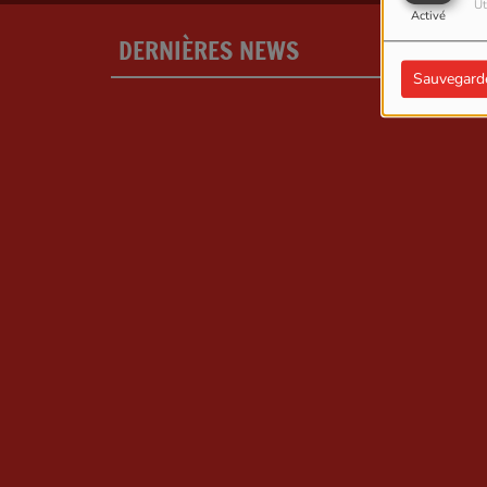
Ut
Activé
DERNIÈRES NEWS
PLU
Sauvegard