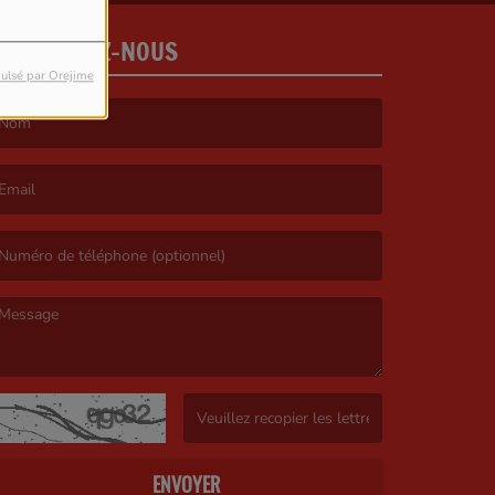
CONTACTEZ-NOUS
ulsé par Orejime
e nom est obligatoire. )
’email est obligatoire. )
e message est obligatoire. )
(Captcha invalide. )
ENVOYER