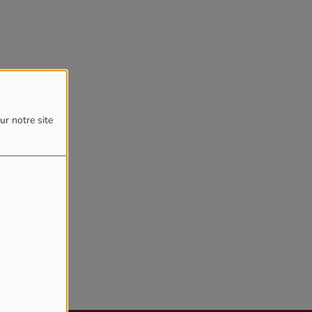
4
ur notre site
reur.