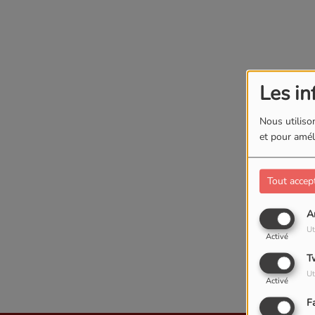
Les in
Nous utilison
et pour améli
Tout accep
A
Oups
Ut
Activé
T
Ut
Activé
F