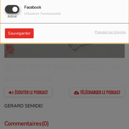
Facebook
Utilisation: Fonctionnalité
Activé
Propulsé par Orejime
Sauvegarder
26 DÉCEMBRE 2022 -
1097 VUES
ÉCOUTER LE PODCAST
TÉLÉCHARGER LE PODCAST
GERARD SEMIDEI
Commentaires(0)