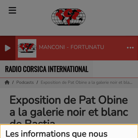
MANCONI - FORTUNATU
RADIO CORSICA INTERNATIONAL
Podcasts
Exposition de Pat Obine a la galerie noir et blanc de Bastia
Exposition de Pat Obine
a la galerie noir et blanc
de Bastia
Les informations que nous