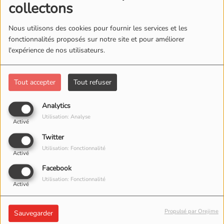
collectons
Nous utilisons des cookies pour fournir les services et les
fonctionnalités proposés sur notre site et pour améliorer
l'expérience de nos utilisateurs.
Tout accepter
Tout refuser
Analytics
Utilisation: Analyse
Activé
Twitter
Utilisation: Fonctionnalité
Activé
Facebook
Utilisation: Fonctionnalité
Activé
07 JUILLET 2023 -
977
VUES
Propulsé par Orejime
Sauvegarder