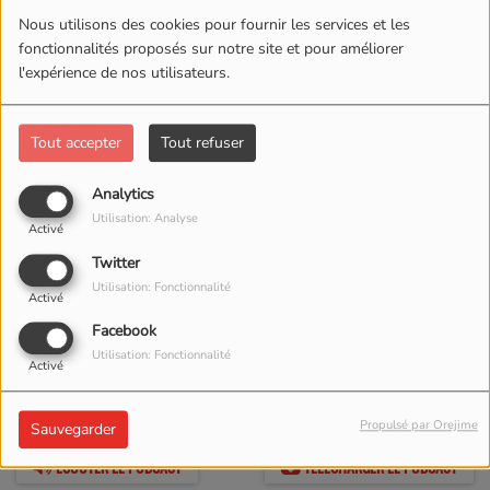
15 ans de sacerdoce.
Nous utilisons des cookies pour fournir les services et les
fonctionnalités proposés sur notre site et pour améliorer
l'expérience de nos utilisateurs.
Tout accepter
Tout refuser
Analytics
Utilisation: Analyse
Activé
Twitter
Utilisation: Fonctionnalité
Activé
Facebook
Utilisation: Fonctionnalité
27 JUIN 2022 -
1645
Activé
VUES
Propulsé par Orejime
Sauvegarder
ÉCOUTER LE PODCAST
TÉLÉCHARGER LE PODCAST