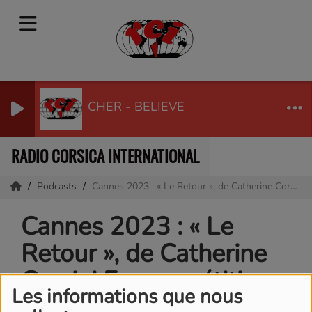
CHER - BELIEVE
RADIO CORSICA INTERNATIONAL
Podcasts
Cannes 2023 : « Le Retour », de Catherine Corsini En compétition sur la Croisette, le douzième film de la réalisatrice
Cannes 2023 : « Le
Retour », de Catherine
Corsini En compétition
Les informations que nous
sur la Croisette, le