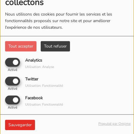
collectons
douzième film de la
Nous utilisons des cookies pour fournir les services et les
réalisatrice
fonctionnalités proposés sur notre site et pour améliorer
l'expérience de nos utilisateurs.
Tout accepter
Tout refuser
Analytics
Utilisation: Analyse
Activé
Twitter
11 JUIN 2023 -
947
Utilisation: Fonctionnalité
Activé
VUES
Facebook
Utilisation: Fonctionnalité
Activé
ÉCOUTER LE PODCAST
TÉLÉCHARGER LE PODCAST
Propulsé par Orejime
Sauvegarder
Cannes 2023 : « Le Retour », de Catherine Corsini ou les
fractures d’un passé meurtri En compétition sur la