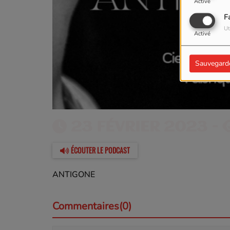
Activé
F
Ut
Activé
Sauvegard
23 FÉVRIER 2023 -
ÉCOUTER LE PODCAST
ANTIGONE
Commentaires(0)