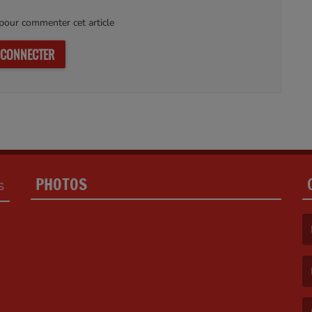
our commenter cet article
 CONNECTER
PHOTOS
S
(L
(L