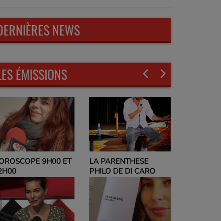
DERNIÈRES NEWS
LES ÉMISSIONS
LA PARENTHESE
EVELYNE
OROSCOPE 9H00 ET
PHILO DE DI CARO
PARLEZ-M
2H00
ET NO PO