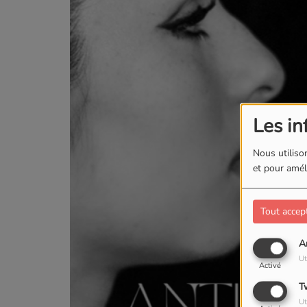
Les in
Nous utilison
et pour améli
Tout accep
A
Ut
Activé
T
Ut