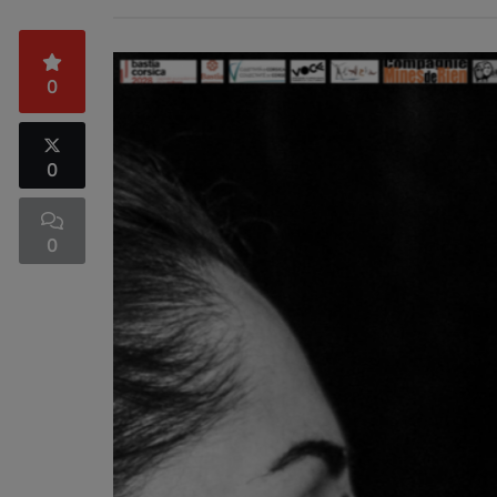
0
0
0