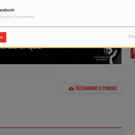
acebook
ilisation: Fonctionnalité
Prop
er
1123 VUES
TÉLÉCHARGER LE PODCAST