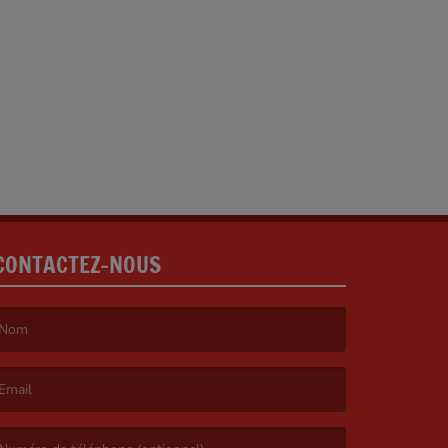
CONTACTEZ-NOUS
e nom est obligatoire. )
’email est obligatoire. )