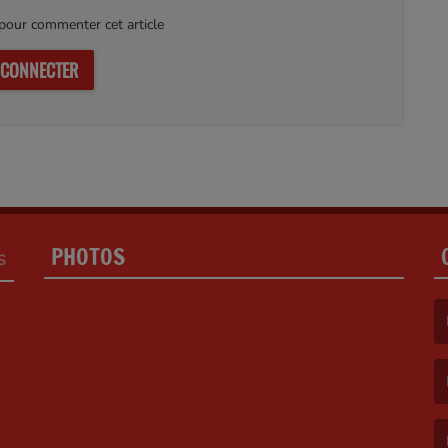
our commenter cet article
 CONNECTER
PHOTOS
S
(L
(L