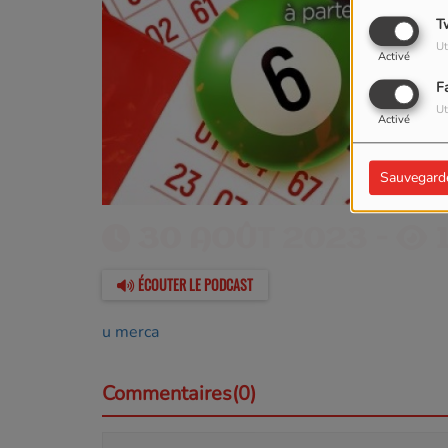
T
Ut
Activé
F
Ut
Activé
Sauvegard
30 AOÛT 2023 -
1
ÉCOUTER LE PODCAST
u merca
Commentaires(0)