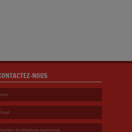
CONTACTEZ-NOUS
e nom est obligatoire. )
’email est obligatoire. )