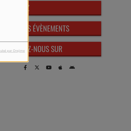
PARTICIPEZ
PROCHAINS ÉVÈNEMENTS
RETROUVEZ-NOUS SUR
ulsé par Orejime