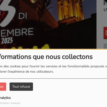
L'INSTANT BIEN-ETRE
formations que nous collectons
s des cookies pour fournir les services et les fonctionnalités proposés s
orer l'expérience de nos utilisateurs.
ter
Tout refuser
nalytics
ilisation: Analyse