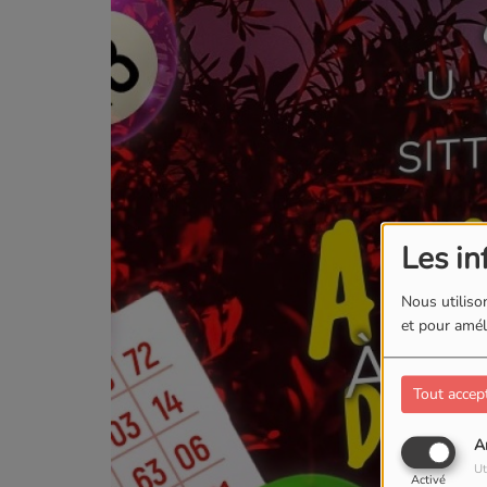
Les in
Nous utilison
et pour améli
Tout accep
A
Ut
Activé