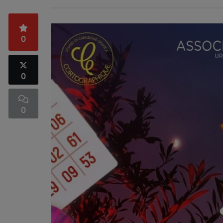
0
0
0