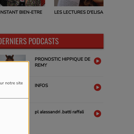
PROGRAMMES TV
LES LECTURES D'ELISA
17H00
DERNIERS PODCASTS
PRONOSTIC HIPPIQUE DE
REMY
ur notre site
INFOS
pl alessandri .batti raffali