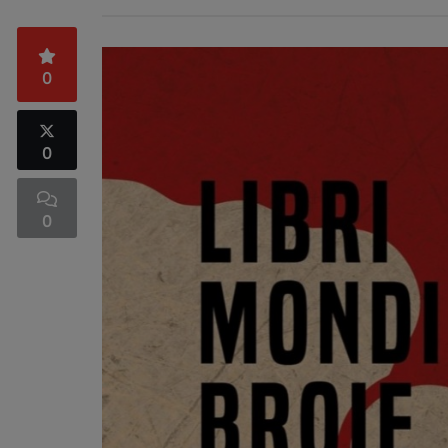
0
0
0