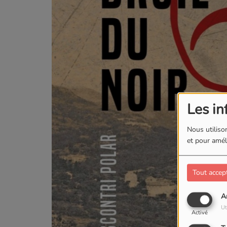
Les in
Nous utilison
et pour améli
Tout accep
A
Ut
Activé