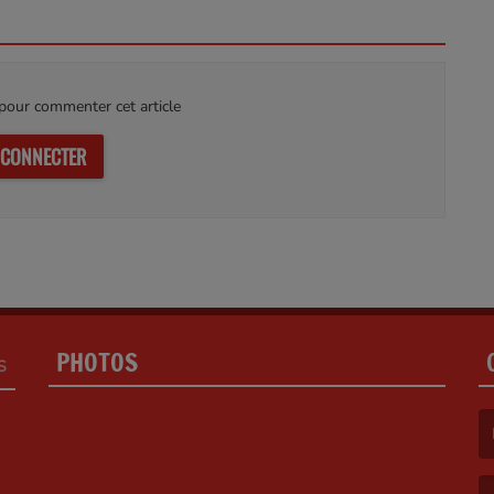
our commenter cet article
 CONNECTER
PHOTOS
S
(L