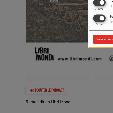
T
Ut
Activé
F
Ut
Activé
Sauvegard
21 SEPTEMBRE 2022
ÉCOUTER LE PODCAST
6eme édition Libri Mondi