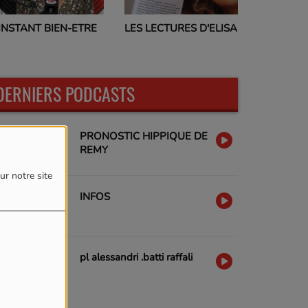
PROGRAMMES TV
LES LECTURES D'ELISA
17H00
DERNIERS PODCASTS
PRONOSTIC HIPPIQUE DE
REMY
ur notre site
INFOS
pl alessandri .batti raffali