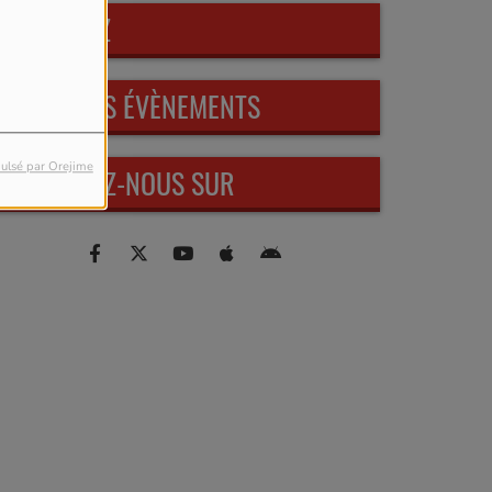
PARTICIPEZ
PROCHAINS ÉVÈNEMENTS
ulsé par Orejime
RETROUVEZ-NOUS SUR