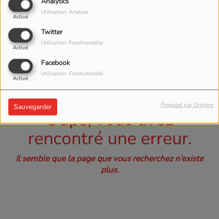
40
Analytics
Utilisation: Analyse
Activé
Twitter
Utilisation: Fonctionnalité
Activé
Facebook
Utilisation: Fonctionnalité
Activé
Propulsé par Orejime
Sauvegarder
Oups, vous avez
rencontré une erreur.
Il semble que la page que vous recherchez n’existe
plus.