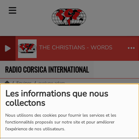
THE CHRISTIANS - WORDS
RADIO CORSICA INTERNATIONAL
Equipes
evelyne adam
Les informations que nous
evelyne adam
collectons
Nous utilisons des cookies pour fournir les services et les
fonctionnalités proposés sur notre site et pour améliorer
l'expérience de nos utilisateurs.
parlez-moi de vous et no politic