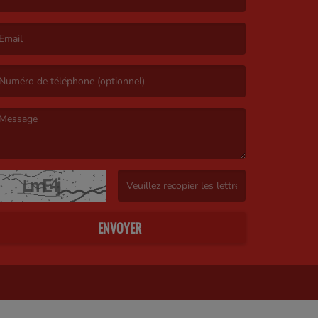
e nom est obligatoire. )
’email est obligatoire. )
e message est obligatoire. )
(Captcha invalide. )
ENVOYER