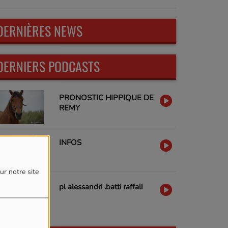
DERNIÈRES NEWS
DERNIERS PODCASTS
PRONOSTIC HIPPIQUE DE
REMY
INFOS
ur notre site
pl alessandri .batti raffali