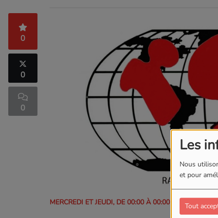
0
0
0
Les in
Nous utilison
et pour améli
MERCREDI ET JEUDI, DE 00:00 À 00:00
Tout accep