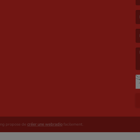
(L
(L
(L
ing propose de
créer une webradio
facilement.