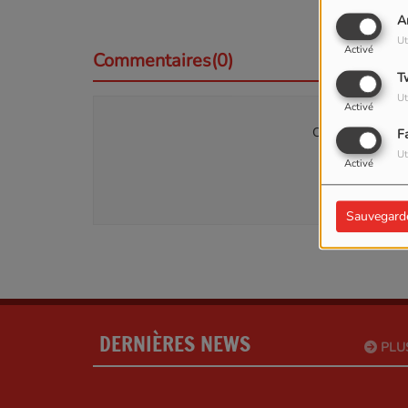
A
Ut
Activé
Commentaires(0)
T
Ut
Activé
Connectez-vous p
F
Ut
Activé
SE
Sauvegard
DERNIÈRES NEWS
PLU