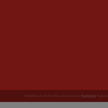
RadioKing © 2026 | Site radio créé avec
RadioKing
. RadioK