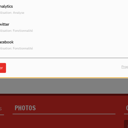
nalytics
ilisation: Analyse
witter
ilisation: Fonctionnalité
our commenter cet article
acebook
ilisation: Fonctionnalité
 CONNECTER
Prop
er
PHOTOS
S