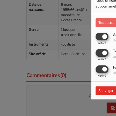
Nous utilison
Date de
6 mars
et pour améli
naissance
1955(66 ans)Ser
manoHaute-
Corse France
Tout accep
Genre
Musique
traditionnelle
A
Ut
Activé
Instruments
vocaliste
T
Site officiel
Petru Guelfucci
Ut
Activé
F
Ut
Commentaires(0)
Activé
Sauvegard
Connectez-vous p
SE