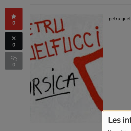
petru guel
0
0
0
Les in