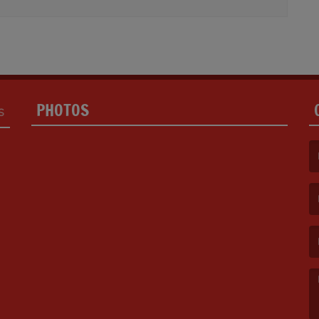
PHOTOS
S
(L
(L