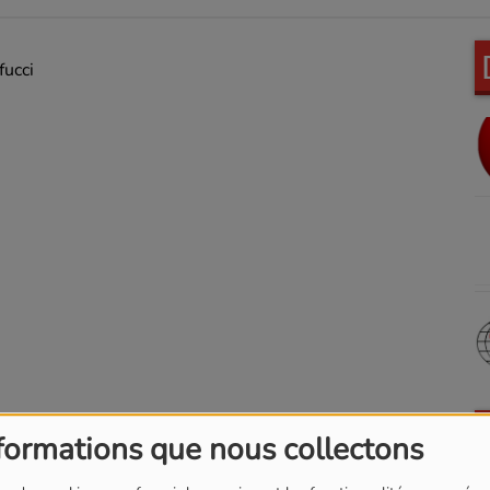
fucci
formations que nous collectons