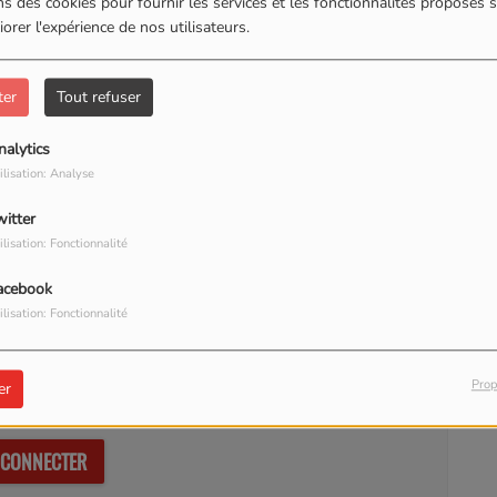
s des cookies pour fournir les services et les fonctionnalités proposés s
orer l'expérience de nos utilisateurs.
ter
Tout refuser
nalytics
ilisation: Analyse
witter
ilisation: Fonctionnalité
acebook
ilisation: Fonctionnalité
Prop
er
our commenter cet article
 CONNECTER