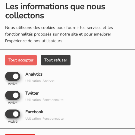
Les informations que nous
collectons
Nous utilisons des cookies pour fournir les services et les
fonctionnalités proposés sur notre site et pour améliorer
l'expérience de nos utilisateurs.
Tout accepter
Tout refuser
Analytics
05 JUIN 2026
Utilisation: Analyse
Activé
Twitter
Utilisation: Fonctionnalité
Activé
Facebook
Utilisation: Fonctionnalité
Activé